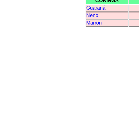
C
ORINGA
Guaraná
Neno
Marron