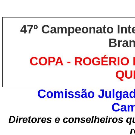
47
º Campeonato Int
Bran
COPA
- ROGÉRIO 
QU
Comissão Julgado
Cam
Diretores e conselheiros q
r