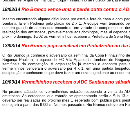
Socorrense. A grande final da 1ª Copa Pinhalzinho de Futebol de Base está
18/03/14
Rio Branco vence uma e perde outra contra o AD
Mesmo encontrando alguma dificuldade por estréia fora de casa e com pe
Santana, lá em Pedreira pelo placar de 2 x 1. A equipe vem treinando b
numero grande de atletas dos encontros, em virtude de compromissos dos 
realização dos amistosos, provavelmente aos domingos, mas ai depende do
próximo domingo, 16/02 os vermelhinhos recebem a Prefeitura de Serra Neg
13/03/14
Rio Branco joga semifinal em Pinhalzinho no dia 
O Rio Branco já conhece o adversário da semifinal da Copa Pinhalzinho de
Bagança Paulista, a equipe do EC Vila Aparecida, também de Bragança,
semifinais da competição. A organização já marcou o encontro para 
vermelhinhos venceram o adversário por 4 x 1, em uma partida bespetcu
squipes já se conhecem o que deve trazer um novo ingrediente ao encontro
10/03/14
Vermelhinhos recebem o ADC Santana no sábad
No próximo sábado, os vermelhinhos estarão recebendo a visita da ADC
amistosas. As categorias que estarão se apresentando serão a Sub 13 e
deverão ser realizadas no próximo mes.É esperado bom publico para prest
começará a partir das 9:00hs. No mes passado o Rio Branco esteve em Pedr