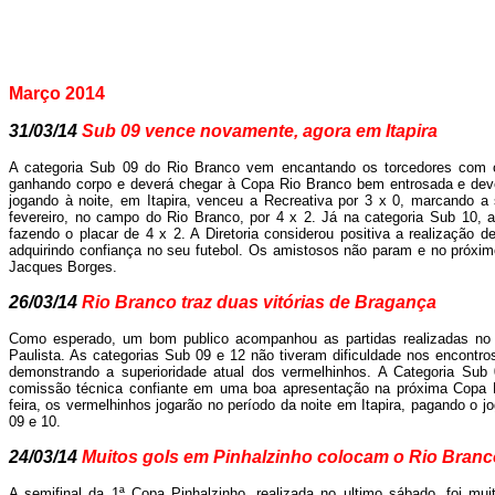
Março 20
14
31/03/14
Sub 09 vence novamente, agora em Itapira
A categoria Sub 09 do Rio Branco vem encantando os torcedores com o
ganhando corpo e deverá chegar à Copa Rio Branco bem entrosada e deverá
jogando à noite, em Itapira, venceu a Recreativa por 3 x 0, marcando a 
fevereiro, no campo do Rio Branco, por 4 x 2. Já na categoria Sub 10, 
fazendo o placar de 4 x 2. A Diretoria considerou positiva a realização 
adquirindo confiança no seu futebol. Os amistosos não param e no próxim
Jacques Borges.
26/03/14
Rio Branco traz duas vitórias de Bragança
Como esperado, um bom publico acompanhou as partidas realizadas no
Paulista. As categorias Sub 09 e 12 não tiveram dificuldade nos encontro
demonstrando a superioridade atual dos vermelhinhos. A Categoria S
comissão técnica confiante em uma boa apresentação na próxima Copa R
feira, os vermelhinhos jogarão no período da noite em Itapira, pagando o j
09 e 10.
24/03/14
Muitos gols em Pinhalzinho colocam o Rio Branc
A semifinal da 1ª Copa Pinhalzinho, realizada no ultimo sábado, foi mu