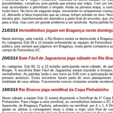
possibilidades, complicou uma partida que estava nas mãos. Com um inici
mas acomodaram e permitiram o empate. Ainda na primeira etapa, a vanta
muito fraco. No inicio da segunda etapa, novamente os amparenses começa
x1, deixando a falsa impressão que as coisas tinham entrado no eixo. No
terceiro gols, transformando em dramática a parte final do encontro, que c
para a final, mas com um grande problema a ser resolvido. Numa partida fin
21/03/14
Vermelhinhos jogam em Bragança neste doming
Neste domingo, pela manhã, o Rio Branco estará se deslocando à Bragança 
As categorias Sub 09 e 12 estarão enfrentando as equipes do Ferroviári
publico, pois sempre que jogamos em Bragança, muita gente comparece pa
campo do Ferroviários AC.
20/03/14
Bate Fácil de Jaguariuna joga sábado no Rio Br
As categorias Sub 09, 11 e 13 estarão participando neste sábado, de pa
Borges. A escolinha Bate Fácil de Jaguariúna estará trazendo à Amparo,
vermelhinhos. As partidas terão o seu inicio ás 9:00 com a participação d
primeiro amistoso. Estes encontros fazem parte do novo planejament
totalidade de seus atletas. Futuramente nossos visitantes estarão recebend
19/03/14
Rio Branco joga semifinal da Copa Pinhalzinho
Neste sábado a equipe Sub 11 estará disputando a Semifinal da 1ª Copa 
Pinhalzinho. Para chegar a esta semifinal, os vermelhinhos bateram o EC P
Aparecida, de Bragança Paulista, adversário na semifinal, por 4 x 1. A D
apoiar os atletas a conseguirem levar o clube a mais uma final de co