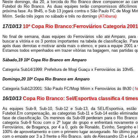
Neste domingo, dia 20, a torcida do Rio Branco deve comparecer ao cam
Futebol do Rio Branco. As duas equipes terão compromissos dificílimo
próxima fase. As 9h45, o Sub 13 jogará contra o São Paulo FC de Mogi Mir
Mirim. Serão três jogos no sábado e três no domingo
(ATribuna)
17/10/13
10ª Copa Rio Branco:Ferroviários Categoria 200
No final de semana, duas equipes do Ferroviários vão até Amparo, para 
buscar a vitória e os 3 pontos importantes na tabela de classificação. Par
após duas derrotas e motivar ainda mais o elenco, e para a equipe 2001 a v
Estamos todos empenhados em trazer vitórias na bagagem, nas partidas qu
Sábado,19 10ª Copa Rio Branco em Amparo
Categoria Sub14/1999: Prefeitura de Mogi Guaçu x Ferroviários ás 10h45.
Domingo,20 10ª Copa Rio Branco em Amparo
Categoria Sub12/2001: São Paulo FC/Mogi Mirim x Ferroviários ás 8h30
(
f
16/10/13
Copa Rio Branco: Sel/Esportiva classifica 4 times
As equipes Sub-9, Sub-10, Sub-12 e Sub-13, da SEL/Esportiva, estão 
Futebol.Em compensação, as categorias Sub-11 e Sub-14 estão eliminadas
fase de classificação. Os meninos da Sub-09 perderam para o Rio Branco 
categoria Sub-9 ficou com o 2º lugar do grupo e enfrentará novamente 
Ferroviários, de Bragança, por 4 a 0, gols de Ronaldo, Evinho, Serginho e
100% de aproveitamento e com o primeiro lugar assegurado. No último jog
com o empate por 3 a 3 frente o Rio Branco, gols de Alessandro (2) e Léo. 