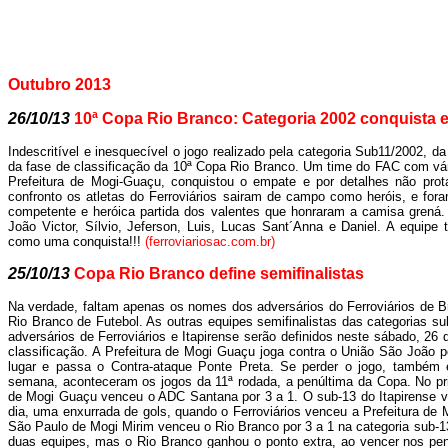
Outubro 20
13
26/10/13
10ª Copa Rio Branco: Categoria 2002 conquista
Indescritível e inesquecível o jogo realizado pela categoria Sub11/2002, d
da fase de classificação da 10ª Copa Rio Branco. Um time do FAC com vá
Prefeitura de Mogi-Guaçu, conquistou o empate e por detalhes não prot
confronto os atletas do Ferroviários sairam de campo como heróis, e fora
competente e heróica partida dos valentes que honraram a camisa grená.
João Victor, Sílvio, Jeferson, Luis, Lucas Sant´Anna e Daniel. A equip
como uma conquista!!!
(ferroviariosac.com.br)
25/10/13
Copa Rio Branco define semifinalistas
Na verdade, faltam apenas os nomes dos adversários do Ferroviários de Br
Rio Branco de Futebol. As outras equipes semifinalistas das categorias sub
adversários de Ferroviários e Itapirense serão definidos neste sábado, 26
classificação. A Prefeitura de Mogi Guaçu joga contra o União São João pe
lugar e passa o Contra-ataque Ponte Preta. Se perder o jogo, também e
semana, aconteceram os jogos da 11ª rodada, a penúltima da Copa. No prim
de Mogi Guaçu venceu o ADC Santana por 3 a 1. O sub-13 do Itapirense ve
dia, uma enxurrada de gols, quando o Ferroviários venceu a Prefeitura de 
São Paulo de Mogi Mirim venceu o Rio Branco por 3 a 1 na categoria sub-1
duas equipes, mas o Rio Branco ganhou o ponto extra, ao vencer nos pen