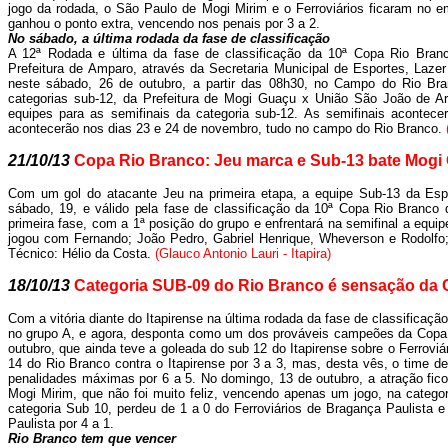
jogo da rodada, o São Paulo de Mogi Mirim e o Ferroviários ficaram no e
ganhou o ponto extra, vencendo nos penais por 3 a 2.
No sábado, a última rodada da fase de classificação
A 12ª Rodada e última da fase de classificação da 10ª Copa Rio Bran
Prefeitura de Amparo, através da Secretaria Municipal de Esportes, Laze
neste sábado, 26 de outubro, a partir das 08h30, no Campo do Rio Bra
categorias sub-12, da Prefeitura de Mogi Guaçu x União São João de Arar
equipes para as semifinais da categoria sub-12. As semifinais acontec
acontecerão nos dias 23 e 24 de novembro, tudo no campo do Rio Branco.
21/10/13
Copa Rio Branco: Jeu marca e Sub-13 bate Mogi
Com um gol do atacante Jeu na primeira etapa, a equipe Sub-13 da Esp
sábado, 19, e válido pela fase de classificação da 10ª Copa Rio Branco
primeira fase, com a 1ª posição do grupo e enfrentará na semifinal a equ
jogou com Fernando; João Pedro, Gabriel Henrique, Wheverson e Rodolfo; W
Técnico: Hélio da Costa.
(Glauco Antonio Lauri - Itapira)
18/10/13
Categoria SUB-09 do Rio Branco é sensação da
Com a vitória diante do Itapirense na última rodada da fase de classificaçã
no grupo A, e agora, desponta como um dos prováveis campeões da Copa R
outubro, que ainda teve a goleada do sub 12 do Itapirense sobre o Ferrovi
14 do Rio Branco contra o Itapirense por 3 a 3, mas, desta vês, o time 
penalidades máximas por 6 a 5. No domingo, 13 de outubro, a atração fic
Mogi Mirim, que não foi muito feliz, vencendo apenas um jogo, na catego
categoria Sub 10, perdeu de 1 a 0 do Ferroviários de Bragança Paulista 
Paulista por 4 a 1.
Rio Branco tem que vencer