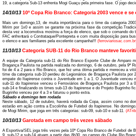
19, a categoria Sub-13 enfrenta Mogi Guaçu pela primeira fase. O jogo deci
14/10/13
10ª Copa Rio Branco: Categoria 2003 vence e se c
Mais um domingo,13, de muita importância para o time da categoria 20
Mirim por 1x0 e assim se garante na próxima fase da competição.Tradi
desta vez a locomotiva mostrou a força do elenco, que sob o comando do té
FAC enfrentará o Contrataque/Pontepreta e com muita disposição para bus
o elenco e aos familiares pela excelente campanha!!!
(ferroviariosac.com.br
11/10/13
Categoria SUB-11 do Rio Branco manteve favorit
A equipe da Categoria sub-11 do Rio Branco Esporte Clube de Amparo 
Bragança Paulista na partida realizada no domingo, 6 de outubro, pela 9ª 
foi de 4 a 2 para o Rio Branco, que fez uma ótima partida e mereceu a vit
time da categoria sub-10 perdeu do Legionários de Bragança Paulista por 
empate do Itapirense contra o Juventude em 1 a 1. O Juventude venceu no
sub-11 do Itapirense venceu o Ferroviários de Bragança Paulista por 3 a 
sub-14 e finalizando os times sub-13 do Itapirense e do Projeto Bugrinho f
Bugrinho venceu por 4 a 3 e faturou o ponto extra.
Sábado e domingo tem rodada
Neste sábado, 12 de outubro, haverá rodada da Copa, assim como no dom
estarão em ação contra a Escolinha de Futebol do Itapirense. No domingo,
de Mogi Mirim, que joga em três categorias: sub-09, sub-10 e sub-11.
(ATri
10/10/13
Garotada em campo três vezes sábado
A Esportiva/SEL joga três vezes pela 10ª Copa Rio Branco de Futebol de 
9, sub-12 e sub-14 atuam a partir das 8h30, no campo do Clube Rio Branc