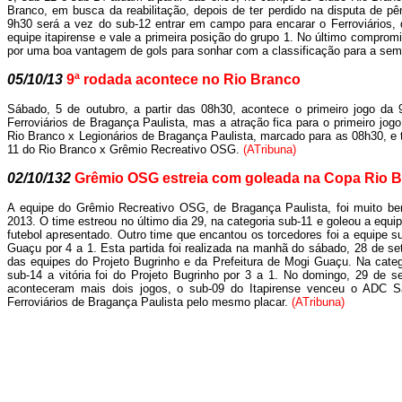
Branco, em busca da reabilitação, depois de ter perdido na disputa de pê
9h30 será a vez do sub-12 entrar em campo para encarar o Ferroviários, d
equipe itapirense e vale a primeira posição do grupo 1. No último comprom
por uma boa vantagem de gols para sonhar com a classificação para a semi
05/10/13
9ª rodada acontece no Rio Branco
Sábado, 5 de outubro, a partir das 08h30, acontece o primeiro jogo da 
Ferroviários de Bragança Paulista, mas a atração fica para o primeiro jog
Rio Branco x Legionários de Bragança Paulista, marcado para as 08h30, e 
11 do Rio Branco x Grêmio Recreativo OSG.
(ATribuna)
02/10/132
Grêmio OSG estreia com goleada na Copa Rio 
A equipe do Grêmio Recreativo OSG, de Bragança Paulista, foi muito b
2013. O time estreou no último dia 29, na categoria sub-11 e goleou a equ
futebol apresentado. Outro time que encantou os torcedores foi a equipe 
Guaçu por 4 a 1. Esta partida foi realizada na manhã do sábado, 28 de se
das equipes do Projeto Bugrinho e da Prefeitura de Mogi Guaçu. Na categ
sub-14 a vitória foi do Projeto Bugrinho por 3 a 1. No domingo, 29 d
aconteceram mais dois jogos, o sub-09 do Itapirense venceu o ADC S
Ferroviários de Bragança Paulista pelo mesmo placar.
(ATribuna)