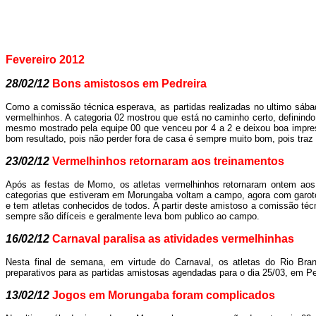
Fevereiro 20
12
28/02/12
Bons amistosos em Pedreira
Como a comissão técnica esperava, as partidas realizadas no ultimo sába
vermelhinhos. A categoria 02 mostrou que está no caminho certo, definindo 
mesmo mostrado pela equipe 00 que venceu por 4 a 2 e deixou boa impres
bom resultado, pois não perder fora de casa é sempre muito bom, pois traz 
23/02/12
Vermelhinhos retornaram aos treinamentos
Após as festas de Momo, os atletas vermelhinhos retornaram ontem aos
categorias que estiveram em Morungaba voltam a campo, agora com garoto
e tem atletas conhecidos de todos. A partir deste amistoso a comissão técn
sempre são difíceis e geralmente leva bom publico ao campo.
16/02/12
Carnaval paralisa as atividades vermelhinhas
Nesta final de semana, em virtude do Carnaval, os atletas do Rio Bran
preparativos para as partidas amistosas agendadas para o dia 25/03, em Pe
13/02/12
Jogos em Morungaba foram complicados