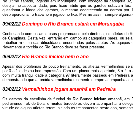
No ultimo sábado, jogando em Morungaba, com exceção da categoria 02, o
desejar no aspecto idade, pois ficou nítido que os garotos estavam fora
questionar a idade dos garotos, o mesmo acontecendo na derrota por 1
desproporcional, o trabalho é jogado no lixo. Mesmo assim sempre alguma 
09/02/12
Domingo o Rio Branco estará em Morungaba
Continuando com os amistosos programados pela diretoria, os atletas do R
de Campinas. Desta vez, entrarão em campo as categorias pares, ou seja
trabalhar m cima das dificuldades encontradas pelos atletas. As equipes
Novamente a torcida do Rio Branco deve se fazer presente.
06/02/12
Rio Branco iniciou bem o ano
Apesar dos problemas de pouco treinamento, os atletas vermelhinhos se s
por 3 a 1 e deixou boa impressão. Com um placar mais apertado, 3 a 2, a cat
com muita tranqüilidade a categoria 97 literalmente passeou em Pedreira 
demonstrando que a torcida vermelhinha realmente sempre acompanha as 
03/02/12
Vermelhinhos jogam amanhã em Pedreira
Os garotos da escolinha de futebol do Rio Branco iniciam amanhã, em P
pedreirense Tok de Bola, e muitos torcedores devem acompanhar a delega
virtude de alguns atletas terem iniciado os treinamentos neste ano, somen