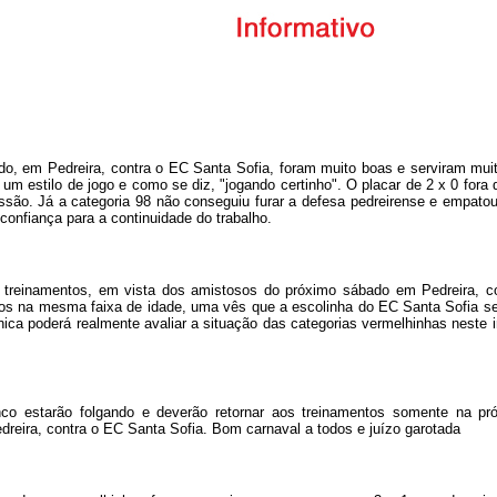
do, em Pedreira, contra o EC Santa Sofia, foram muito boas e serviram mui
um estilo de jogo e como se diz, "jogando certinho". O placar de 2 x 0 fora d
são. Já a categoria 98 não conseguiu furar a defesa pedreirense e empatou
confiança para a continuidade do trabalho.
 treinamentos, em vista dos amistosos do próximo sábado em Pedreira, 
s na mesma faixa de idade, uma vês que a escolinha do EC Santa Sofia sem
ica poderá realmente avaliar a situação das categorias vermelhinhas neste i
co estarão folgando e deverão retornar aos treinamentos somente na próx
dreira, contra o EC Santa Sofia. Bom carnaval a todos e juízo garotada