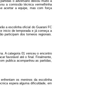
artidas o adversário deixou muito a
levou a comissão técnica vermelhinha
se acertar a equipe, mas com força
ão a escolinha oficial do Guarani FC
e inicio de temporada e já começa a
o participam dos torneios regionais.
na. A categoria 01 venceu o encontro
car favorável até o final. Finalmente,
 Bom publica acompanhou as partidas,
1 enfrentam os meninos da escolinha
cnica espera alguma dificuldade, em