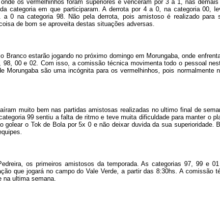
nde os vermelhinhos foram superiores e venceram por 3 a 1, nas demais p
 da categoria em que participaram. A derrota por 4 a 0, na categoria 00, 
 a 0 na categoria 98. Não pela derrota, pois amistoso é realizado para 
coisa de bom se aproveita destas situações adversas.
io Branco estarão jogando no próximo domingo em Morungaba, onde enfrentar
, 98, 00 e 02. Com isso, a comissão técnica movimenta todo o pessoal nest
 de Morungaba são uma incógnita para os vermelhinhos, pois normalmente nã
aíram muito bem nas partidas amistosas realizadas no ultimo final de sema
egoria 99 sentiu a falta de ritmo e teve muita dificuldade para manter o pla
ao golear o Tok de Bola por 5x 0 e não deixar duvida da sua superioridade.
equipes.
edreira, os primeiros amistosos da temporada. As categorias 97, 99 e 0
ção que jogará no campo do Vale Verde, a partir das 8:30hs. A comissão té
te na ultima semana.