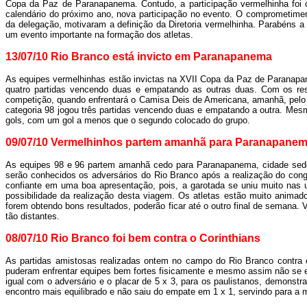
Copa da Paz de Paranapanema. Contudo, a participação vermelhinha foi c
calendário do próximo ano, nova participação no evento. O comprometimen
da delegação, motivaram a definição da Diretoria vermelhinha. Parabéns a
um evento importante na formação dos atletas.
13/07/10 Rio Branco está invicto em Paranapanema
As equipes vermelhinhas estão invictas na XVII Copa da Paz de Paranapane
quatro partidas vencendo duas e empatando as outras duas. Com os resu
competição, quando enfrentará o Camisa Deis de Americana, amanhã, pelo
categoria 98 jogou três partidas vencendo duas e empatando a outra. Mesm
gols, com um gol a menos que o segundo colocado do grupo.
09/07/10 Vermelhinhos partem amanhã para Paranapane
As equipes 98 e 96 partem amanhã cedo para Paranapanema, cidade sede
serão conhecidos os adversários do Rio Branco após a realização do cong
confiante em uma boa apresentação, pois, a garotada se uniu muito nas 
possibilidade da realização desta viagem. Os atletas estão muito animado
forem obtendo bons resultados, poderão ficar até o outro final de semana
tão distantes.
08/07/10 Rio Branco foi bem contra o Corinthians
As partidas amistosas realizadas ontem no campo do Rio Branco contra o
puderam enfrentar equipes bem fortes fisicamente e mesmo assim não se e
igual com o adversário e o placar de 5 x 3, para os paulistanos, demonst
encontro mais equilibrado e não saiu do empate em 1 x 1, servindo para a