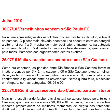
Julho 2010
30/07/10 Vermelhinhos vencem o São Paulo FC
Na ultima apresentação das escolinhas oficiais nas férias de julho, o Rio
as partidas. O placar mais elevado aconteceu no encontro entre as catego
a vitória foi por 4 x 3, mostrando maior equilíbrio, e finalmente, na catego
amistosos de julho. Realmente foi um mês cheio de eventos, que já está 
para todos. Parabéns aos organizadores destes eventos.
26/07/10 Muita vibração no encontro com o São Caetano
Como era esperado, as partidas entre Rio Branco e São Caetano foram mu
impôs e venceu por 3 x 1, na categoria 00 o São Caetano levou a melhor
definição ficou para o ultimo encontro, na categoria 01, com a vitória v
confirmando a igualdade entre os adversários. Nesta quarta feira, a escolin
em Amparo, com as categorias 96, 98 e 00.
23/07/10 Rio Branco recebe o São Caetano para amistoso
Mais uma escolinha de futebol oficial estará se apresentando perante os 
Caetano, que trará as categorias 99, 00 e 01, amanhã, no campo do Ri
menores proporcionam os melhores momentos de alegria aos torcedore
desfilando o talento natural do futebolista brasileiro, jogando pra frente 