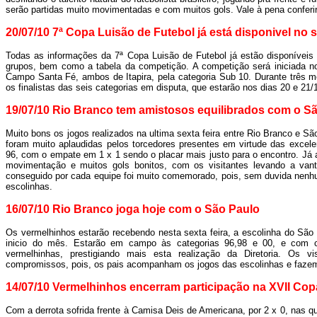
serão partidas muito movimentadas e com muitos gols. Vale à pena conferir
20/07/10 7ª Copa Luisão de Futebol já está disponivel no s
Todas as informações da 7ª Copa Luisão de Futebol já estão disponívei
grupos, bem como a tabela da competição. A competição será iniciada no
Campo Santa Fé, ambos de Itapira, pela categoria Sub 10. Durante três me
os finalistas das seis categorias em disputa, que estarão nos dias 20 e 21/
19/07/10 Rio Branco tem amistosos equilibrados com o S
Muito bons os jogos realizados na ultima sexta feira entre Rio Branco e S
foram muito aplaudidas pelos torcedores presentes em virtude das excelen
96, com o empate em 1 x 1 sendo o placar mais justo para o encontro. Já 
movimentação e muitos gols bonitos, com os visitantes levando a vant
conseguido por cada equipe foi muito comemorado, pois, sem duvida nenh
escolinhas.
16/07/10 Rio Branco joga hoje com o São Paulo
Os vermelhinhos estarão recebendo nesta sexta feira, a escolinha do São
inicio do mês. Estarão em campo às categorias 96,98 e 00, e com c
vermelhinhas, prestigiando mais esta realização da Diretoria. Os 
compromissos, pois, os pais acompanham os jogos das escolinhas e fazem 
14/07/10 Vermelhinhos encerram participação na XVII Cop
Com a derrota sofrida frente à Camisa Deis de Americana, por 2 x 0, nas qu