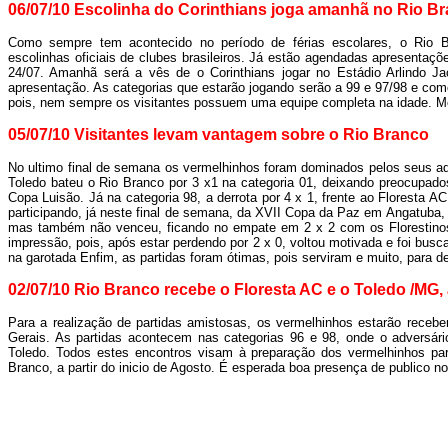
06/07/10 Escolinha do Corinthians joga amanhã no Rio B
Como sempre tem acontecido no período de férias escolares, o Rio B
escolinhas oficiais de clubes brasileiros. Já estão agendadas apresentaç
24/07. Amanhã será a vês de o Corinthians jogar no Estádio Arlindo J
apresentação. As categorias que estarão jogando serão a 99 e 97/98 e com
pois, nem sempre os visitantes possuem uma equipe completa na idade. Me
05/07/10 Visitantes levam vantagem sobre o Rio Branco
No ultimo final de semana os vermelhinhos foram dominados pelos seus ad
Toledo bateu o Rio Branco por 3 x1 na categoria 01, deixando preocupados
Copa Luisão. Já na categoria 98, a derrota por 4 x 1, frente ao Floresta A
participando, já neste final de semana, da XVII Copa da Paz em Angatuba, e
mas também não venceu, ficando no empate em 2 x 2 com os Florestino
impressão, pois, após estar perdendo por 2 x 0, voltou motivada e foi busca
na garotada Enfim, as partidas foram ótimas, pois serviram e muito, para d
02/07/10 Rio Branco recebe o Floresta AC e o Toledo /MG
Para a realização de partidas amistosas, os vermelhinhos estarão receb
Gerais. As partidas acontecem nas categorias 96 e 98, onde o adversári
Toledo. Todos estes encontros visam à preparação dos vermelhinhos par
Branco, a partir do inicio de Agosto. É esperada boa presença de publico n