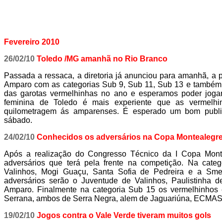
Fevereiro 20
10
26/02/10
Toledo /MG amanhã no Rio Branco
Passada a ressaca, a diretoria já anunciou para amanhã, a 
Amparo com as categorias Sub 9, Sub 11, Sub 13 e também 
das garotas vermelhinhas no ano e esperamos poder jogar
feminina de Toledo é mais experiente que as vermelhi
quilometragem ás amparenses. É esperado um bom publi
sábado.
24/02/10
Conhecidos os adversários na Copa Montealegr
Após a realização do Congresso Técnico da I Copa Mont
adversários que terá pela frente na competição. Na cate
Valinhos, Mogi Guaçu, Santa Sofia de Pedreira e a Sm
adversários serão o Juventude de Valinhos, Paulistinha
Amparo. Finalmente na categoria Sub 15 os vermelhinhos e
Serrana, ambos de Serra Negra, alem de Jaguariúna, ECMA
19/02/10
Jogos contra o Vale Verde tiveram muitos gols