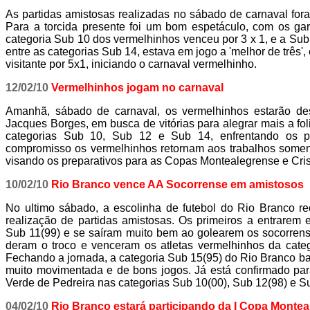
As partidas amistosas realizadas no sábado de carnaval for
Para a torcida presente foi um bom espetáculo, com os ga
categoria Sub 10 dos vermelhinhos venceu por 3 x 1, e a Sub 
entre as categorias Sub 14, estava em jogo a 'melhor de três',
visitante por 5x1, iniciando o carnaval vermelhinho.
12/02/10
Vermelhinhos jogam no carnaval
Amanhã, sábado de carnaval, os vermelhinhos estarão des
Jacques Borges, em busca de vitórias para alegrar mais a fol
categorias Sub 10, Sub 12 e Sub 14, enfrentando os p
compromisso os vermelhinhos retornam aos trabalhos soment
visando os preparativos para as Copas Montealegrense e Cris
10/02/10
Rio Branco vence AA Socorrense em amistosos
No ultimo sábado, a escolinha de futebol do Rio Branco r
realização de partidas amistosas. Os primeiros a entrarem
Sub 11(99) e se saíram muito bem ao golearem os socorrense
deram o troco e venceram os atletas vermelhinhos da cate
Fechando a jornada, a categoria Sub 15(95) do Rio Branco b
muito movimentada e de bons jogos. Já está confirmado pa
Verde de Pedreira nas categorias Sub 10(00), Sub 12(98) e S
04/02/10
Rio Branco estará participando da I Copa Montea