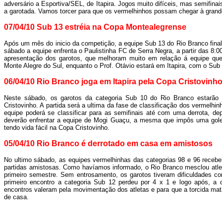
adversário a Esportiva/SEL, de Itapira. Jogos muito difíceis, mas semifin
a garotada. Vamos torcer para que os vermelhinhos possam chegar à grande
07/04/10 Sub 13 estréia na Copa Montealegrense
Após um mês do inicio da competição, a equipe Sub 13 do Rio Branco final
sábado a equipe enfrenta o Paulistinha FC de Serra Negra, a partir das 
apresentação dos garotos, que melhoram muito em relação á equipe que
Monte Alegre do Sul, enquanto o Prof. Otávio estará em Itapira, com o Sub
06/04/10 Rio Branco joga em Itapira pela Copa Cristovinh
Neste sábado, os garotos da categoria Sub 10 do Rio Branco estarão j
Cristovinho. A partida será a ultima da fase de classificação dos vermelhin
equipe poderá se classificar para as semifinais até com uma derrota, de
deverão enfrentar a equipe de Mogi Guaçu, a mesma que impôs uma gole
tendo vida fácil na Copa Cristovinho.
05/04/10 Rio Branco é derrotado em casa em amistosos
No ultimo sábado, as equipes vermelhinhas das categorias 98 e 96 receb
partidas amistosas. Como havíamos informado, o Rio Branco mesclou atle
primeiro semestre. Sem entrosamento, os garotos tiveram dificuldades c
primeiro encontro a categoria Sub 12 perdeu por 4 x 1 e logo após, a 
encontros valeram pela movimentação dos atletas e para que a torcida m
de casa.