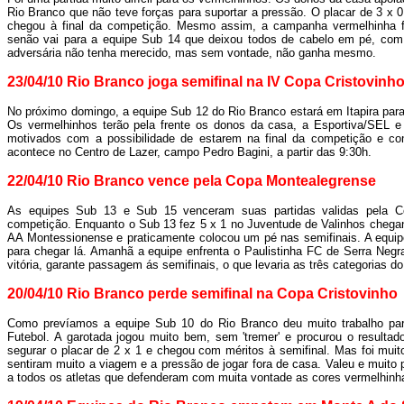
Rio Branco que não teve forças para suportar a pressão. O placar de 3 x 0
chegou à final da competição. Mesmo assim, a campanha vermelhinha f
senão vai para a equipe Sub 14 que deixou todos de cabelo em pé, com 
adversária não tenha merecido, mas sem vontade, não ganha mesmo.
23/04/10 Rio Branco joga semifinal na IV Copa Cristovinh
No próximo domingo, a equipe Sub 12 do Rio Branco estará em Itapira para 
Os vermelhinhos terão pela frente os donos da casa, a Esportiva/SEL e 
motivados com a possibilidade de estarem na final da competição e com 
acontece no Centro de Lazer, campo Pedro Bagini, a partir das 9:30h.
22/04/10 Rio Branco vence pela Copa Montealegrense
As equipes Sub 13 e Sub 15 venceram suas partidas validas pela C
competição. Enquanto o Sub 13 fez 5 x 1 no Juventude de Valinhos chegand
AA Montessionense e praticamente colocou um pé nas semifinais. A equip
para chegar lá. Amanhã a equipe enfrenta o Paulistinha FC de Serra Neg
vitória, garante passagem ás semifinais, o que levaria as três categorias d
20/04/10 Rio Branco perde semifinal na Copa Cristovinho
Como prevíamos a equipe Sub 10 do Rio Branco deu muito trabalho par
Futebol. A garotada jogou muito bem, sem 'tremer' e procurou o resulta
segurar o placar de 2 x 1 e chegou com méritos à semifinal. Mas foi muit
sentiram muito a viagem e a pressão de jogar fora de casa. Valeu e muito 
a todos os atletas que defenderam com muita vontade as cores vermelhinh