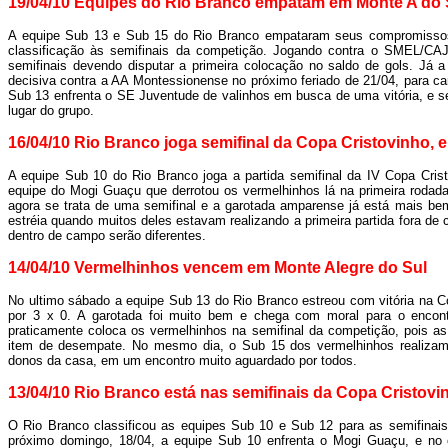
19/04/10 Equipes do Rio Branco empatam em Monte A do 
A equipe Sub 13 e Sub 15 do Rio Branco empataram seus compromisso
classificação às semifinais da competição. Jogando contra o SMEL/CAJ
semifinais devendo disputar a primeira colocação no saldo de gols. Já
decisiva contra a AA Montessionense no próximo feriado de 21/04, para c
Sub 13 enfrenta o SE Juventude de valinhos em busca de uma vitória, e se
lugar do grupo.
16/04/10 Rio Branco joga semifinal da Copa Cristovinho, e
A equipe Sub 10 do Rio Branco joga a partida semifinal da IV Copa Crist
equipe do Mogi Guaçu que derrotou os vermelhinhos lá na primeira rodad
agora se trata de uma semifinal e a garotada amparense já está mais bem
estréia quando muitos deles estavam realizando a primeira partida fora 
dentro de campo serão diferentes.
14/04/10 Vermelhinhos vencem em Monte Alegre do Sul
No ultimo sábado a equipe Sub 13 do Rio Branco estreou com vitória na C
por 3 x 0. A garotada foi muito bem e chega com moral para o enco
praticamente coloca os vermelhinhos na semifinal da competição, pois as
item de desempate. No mesmo dia, o Sub 15 dos vermelhinhos realizam a
donos da casa, em um encontro muito aguardado por todos.
13/04/10 Rio Branco está nas semifinais da Copa Cristovi
O Rio Branco classificou as equipes Sub 10 e Sub 12 para as semifinais 
próximo domingo, 18/04, a equipe Sub 10 enfrenta o Mogi Guaçu, e no 