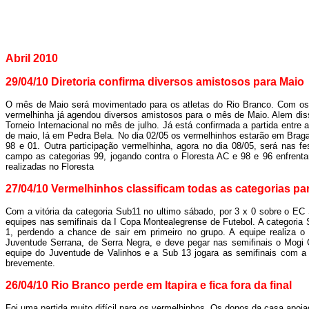
Abril 2010
29/04/10 Diretoria confirma diversos amistosos para Maio
O mês de Maio será movimentado para os atletas do Rio Branco. Com os 
vermelhinha já agendou diversos amistosos para o mês de Maio. Alem dis
Torneio Internacional no mês de julho. Já está confirmada a partida entre 
de maio, lá em Pedra Bela. No dia 02/05 os vermelhinhos estarão em Braga
98 e 01. Outra participação vermelhinha, agora no dia 08/05, será nas f
campo as categorias 99, jogando contra o Floresta AC e 98 e 96 enfrent
realizadas no Floresta
27/04/10 Vermelhinhos classificam todas as categorias par
Com a vitória da categoria Sub11 no ultimo sábado, por 3 x 0 sobre o EC
equipes nas semifinais da I Copa Montealegrense de Futebol. A categoria S
1, perdendo a chance de sair em primeiro no grupo. A equipe realiza o
Juventude Serrana, de Serra Negra, e deve pegar nas semifinais o Mogi 
equipe do Juventude de Valinhos e a Sub 13 jogara as semifinais com a
brevemente.
26/04/10 Rio Branco perde em Itapira e fica fora da final
Foi uma partida muito difícil para os vermelhinhos. Os donos da casa apoia