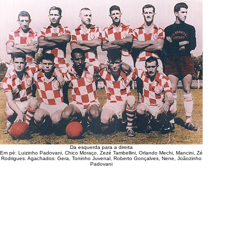
Da esquerda para a direita
Em pé: Luizinho Padovani, Chico Moraço, Zezé Tambellini, Orlando Mechi, Mancini, Zé
Rodrigues. Agachados: Gera, Toninho Juvenal, Roberto Gonçalves, Nene, Joãozinho
Padovani