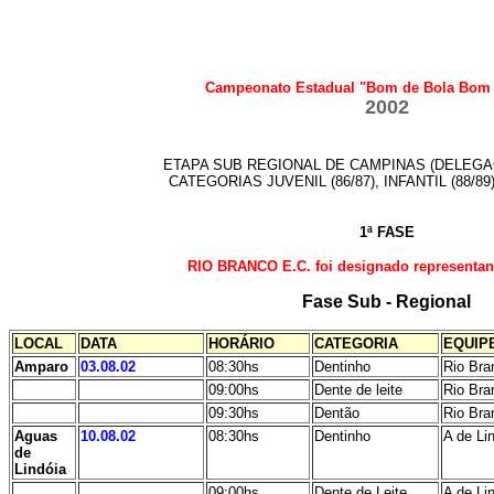
Campeonato Estadual "Bom de Bola Bom 
2002
ETAPA SUB REGIONAL DE CAMPINAS (DELEGA
CATEGORIAS JUVENIL (86/87), INFANTIL (88/89)
1ª FASE
RIO BRANCO E.C. foi designado representa
Fase Sub - Regional
LOCAL
DATA
HORÁRIO
CATEGORIA
EQUIP
Amparo
03.08.02
08:30hs
Dentinho
Rio Bran
09:00hs
Dente de leite
Rio Bran
09:30hs
Dentão
Rio Bran
Aguas
10.08.02
08:30hs
Dentinho
A de Lin
de
Lindóia
09:00hs
Dente de Leite
A de Lin