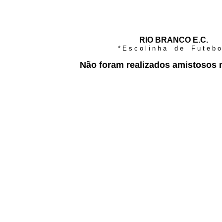
RIO BRANCO E.C.
* E s c o l i n h a d e F u t e b o 
Não foram realizados amistosos 