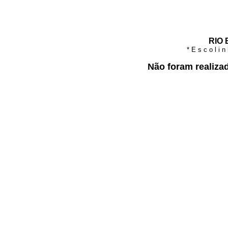
RIO 
* E s c o l i 
Não foram realiza