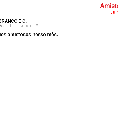
Jul
BRANCO E.C.
n h a d e F u t e b o l *
dos amistosos nesse mês.