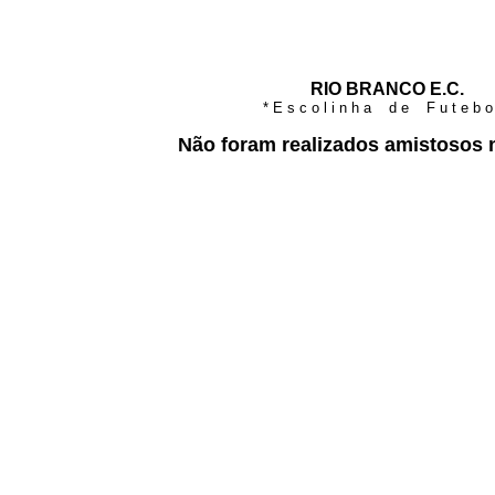
RIO BRANCO E.C.
* E s c o l i n h a d e F u t e b o 
Não foram realizados amistosos 