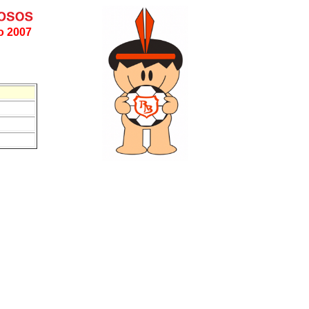
o 2007
..