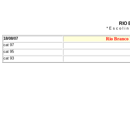
RIO 
* E s c o l i 
18/08/07
Rio Branco 
cat 97
cat 95
cat 93