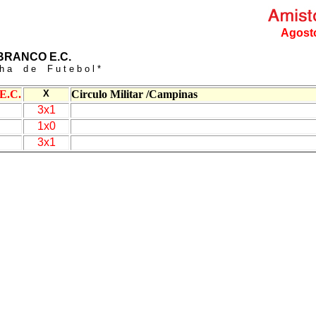
Agost
BRANCO E.C.
n h a d e F u t e b o l *
E.C.
X
Circulo Militar /Campinas
3x1
1x0
3x1