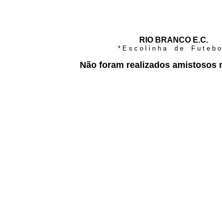
RIO BRANCO E.C.
* E s c o l i n h a d e F u t e b o 
Não foram realizados amistosos 