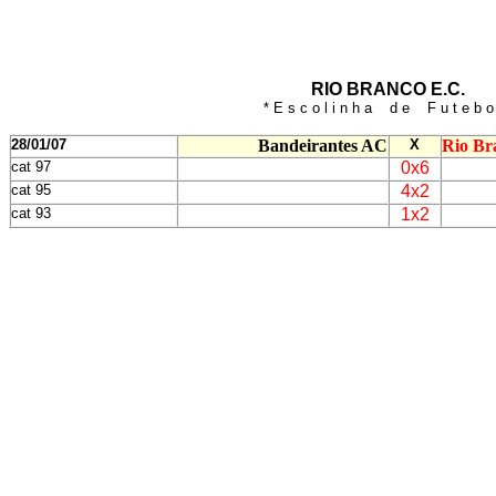
RIO BRANCO E.C.
* E s c o l i n h a d e F u t e b o 
28/01/07
Bandeirantes AC
X
Rio Br
cat 97
0x6
cat 95
4x2
cat 93
1x2