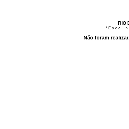
RIO 
* E s c o l i 
Não foram realiza