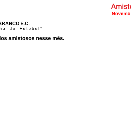
Novembr
BRANCO E.C.
n h a d e F u t e b o l *
dos amistosos nesse mês.