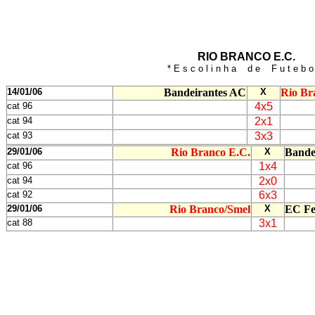
RIO BRANCO E.C.
* E s c o l i n h a d e F u t e b o 
14/01/06
Bandeirantes AC
X
Rio Br
cat 96
4x5
cat 94
2x1
cat 93
3x3
29/01/06
Rio Branco E.C.
X
Bande
cat 96
1x4
cat 94
2x0
cat 92
6x3
29/01/06
Rio Branco/Smel
X
EC Fe
cat 88
3x1