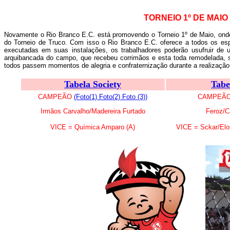
TORNEIO 1º DE MAIO
Novamente o Rio Branco E.C. está promovendo o Torneio 1º de Maio, onde
do Torneio de Truco. Com isso o Rio Branco E.C. oferece a todos os es
executadas em suas instalações, os trabalhadores poderão usufruir d
arquibancada do campo, que recebeu corrimãos e esta toda remodelada, 
todos passem momentos de alegria e confraternização durante a realização
Tabela Society
Tab
CAMPEÃO
(Foto(1)
Foto(2)
Foto (3))
CAMPEÃ
Irmãos Carvalho/Madereira Furtado
Feroz/Ca
VICE = Química Amparo (A)
VICE = Sckar/El