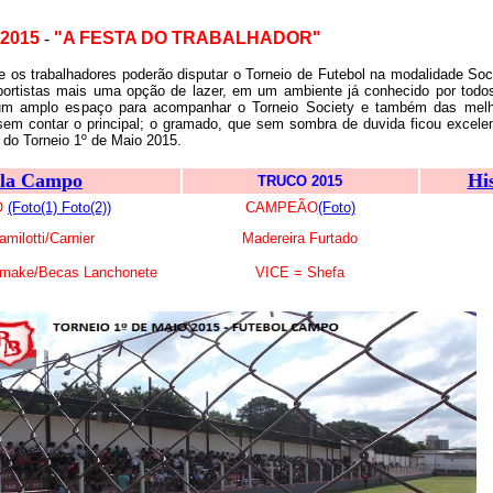
 2015
-
"A FESTA DO TRABALHADOR"
 os trabalhadores poderão disputar o Torneio de Futebol na modalidade So
portistas mais uma opção de lazer, em um ambiente já conhecido por tod
e um amplo espaço para acompanhar o Torneio Society e também das melho
sem contar o principal; o gramado, que sem sombra de duvida ficou excel
 do Torneio 1º de Maio 2015.
ela Campo
Hi
TRUCO 2015
O
(Foto(1)
Foto(2))
CAMPEÃO
(Foto)
milotti/Carnier
Madereira Furtado
omake/Becas Lanchonete
VICE = Shefa