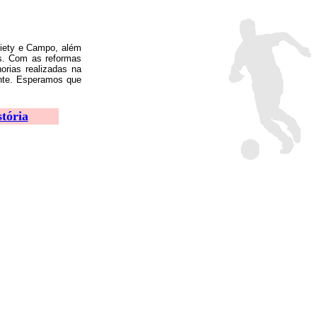
ciety e Campo, além
os. Com as reformas
rias realizadas na
ente. Esperamos que
stória